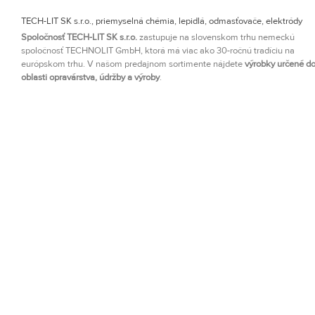
TECH-LIT SK s.r.o., priemyselná chémia, lepidlá, odmasťovače, elektródy
Spoločnosť TECH-LIT SK s.r.o.
zastupuje na slovenskom trhu nemeckú
spoločnosť TECHNOLIT GmbH, ktorá má viac ako 30-ročnú tradíciu na
európskom trhu. V našom predajnom sortimente nájdete
výrobky určené d
oblasti opravárstva, údržby a výroby
.