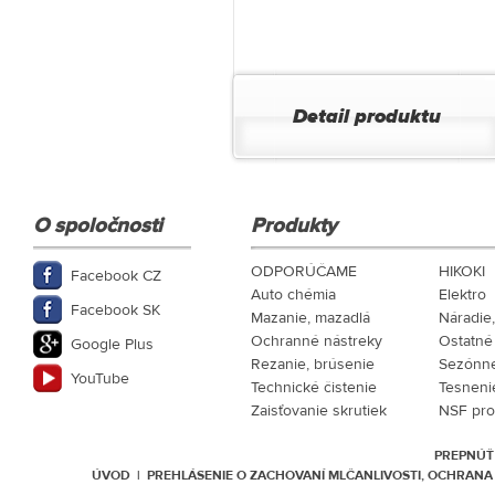
Detail produktu
O spoločnosti
Produkty
ODPORÚČAME
HIKOKI
Facebook CZ
Auto chémia
Elektro
Facebook SK
Mazanie, mazadlá
Náradie
Ochranné nástreky
Ostatné
Google Plus
Rezanie, brúsenie
Sezónne
YouTube
Technické čistenie
Tesneni
Zaisťovanie skrutiek
NSF pro
PREPNÚŤ
ÚVOD
|
PREHLÁSENIE O ZACHOVANÍ MLČANLIVOSTI, OCHRAN