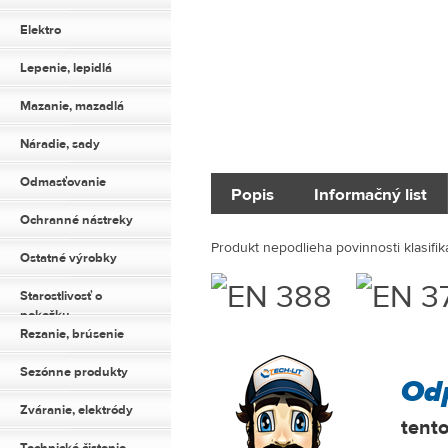
Elektro
Lepenie, lepidlá
Mazanie, mazadlá
Náradie, sady
Odmasťovanie
Popis
Informačný list
Ochranné nástreky
Produkt nepodlieha povinnosti klasifik
Ostatné výrobky
Starostlivosť o
pokožku
Rezanie, brúsenie
Sezónne produkty
Od
Zváranie, elektródy
tent