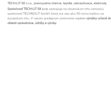
TECH-LIT SK s.r.o., priemyselná chémia, lepidlá, odmasťovače, elektródy
Spoločnosť TECH-LIT SK s.r.o.
zastupuje na slovenskom trhu nemeckú
spoločnosť TECHNOLIT GmbH, ktorá má viac ako 30-ročnú tradíciu na
európskom trhu. V našom predajnom sortimente nájdete
výrobky určené d
oblasti opravárstva, údržby a výroby
.