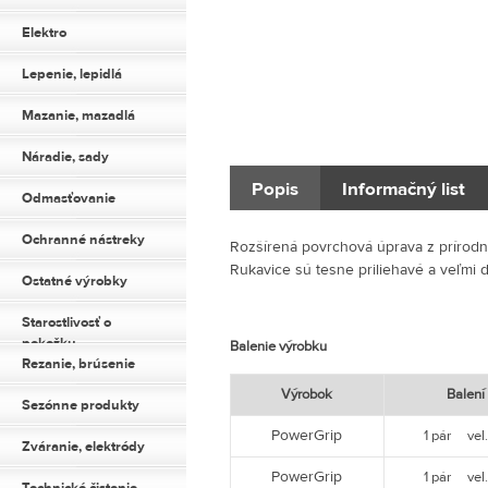
Elektro
Lepenie, lepidlá
Mazanie, mazadlá
Náradie, sady
Popis
Informačný list
Odmasťovanie
Ochranné nástreky
Rozšírená povrchová úprava z prírodn
Rukavice sú tesne priliehavé a veľmi d
Ostatné výrobky
Starostlivosť o
pokožku
Balenie výrobku
Rezanie, brúsenie
Výrobok
Balení
Sezónne produkty
PowerGrip
1 pár vel
Zváranie, elektródy
PowerGrip
1 pár vel