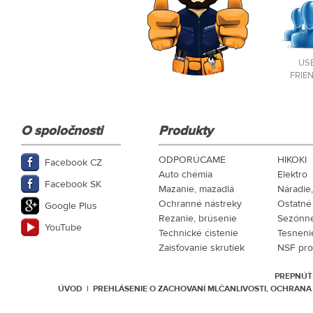
US
FRIE
O spoločnosti
Produkty
ODPORÚČAME
HIKOKI
Facebook CZ
Auto chémia
Elektro
Facebook SK
Mazanie, mazadlá
Náradie
Ochranné nástreky
Ostatné
Google Plus
Rezanie, brúsenie
Sezónne
YouTube
Technické čistenie
Tesneni
Zaisťovanie skrutiek
NSF pro
PREPNÚŤ
ÚVOD
|
PREHLÁSENIE O ZACHOVANÍ MLČANLIVOSTI, OCHRAN