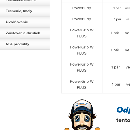
Technické čistenie
PowerGrip
1 pár vel.
Tesnenie, tmely
PowerGrip
1 pár vel.
Uvoľňovanie
PowerGrip W
1 pár vel
Zaisťovanie skrutiek
PLUS
NSF produkty
PowerGrip W
1 pár vel
PLUS
PowerGrip W
1 pár vel
PLUS
PowerGrip W
1 pár vel
PLUS
Od
tent