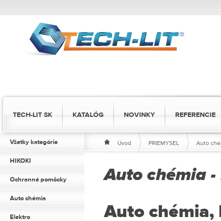
Ú
TECH-LIT SK
KATALÓG
NOVINKY
REFERENCIE
Všetky kategórie
Úvod
PRIEMYSEL
Auto ché
HIKOKI
Auto chémia 
Ochranné pomôcky
Auto chémia
Auto chémia,
Elektro