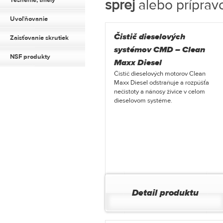
Tesnenie, tmely
sprej
alebo príprav
Uvoľňovanie
Čistič dieselových
Zaisťovanie skrutiek
systémov CMD – Clean
NSF produkty
Maxx Diesel
Čistič dieselových motorov Clean
Maxx Diesel odstraňuje a rozpúšťa
nečistoty a nánosy živice v celom
dieselovom systéme.
Detail produktu