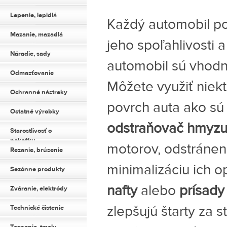
Lepenie, lepidlá
Každý automobil po
Mazanie, mazadlá
jeho spoľahlivosti a
Náradie, sady
automobil sú vhod
Odmasťovanie
Môžete využiť niekt
Ochranné nástreky
povrch auta ako s
Ostatné výrobky
odstraňovač hmyz
Starostlivosť o
pokožku
motorov, odstránen
Rezanie, brúsenie
minimalizáciu ich 
Sezónne produkty
nafty
alebo
prísady
Zváranie, elektródy
zlepšujú štarty za 
Technické čistenie