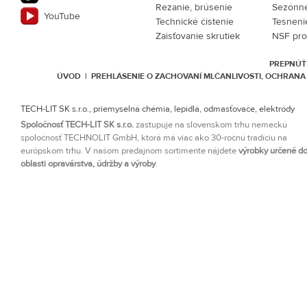
Rezanie, brúsenie
Sezónne
YouTube
Technické čistenie
Tesneni
Zaisťovanie skrutiek
NSF pro
PREPNÚŤ
ÚVOD
|
PREHLÁSENIE O ZACHOVANÍ MLČANLIVOSTI, OCHRAN
TECH-LIT SK s.r.o., priemyselná chémia, lepidlá, odmasťovače, elektródy
Spoločnosť TECH-LIT SK s.r.o.
zastupuje na slovenskom trhu nemeckú
spoločnosť TECHNOLIT GmbH, ktorá má viac ako 30-ročnú tradíciu na
európskom trhu. V našom predajnom sortimente nájdete
výrobky určené d
oblasti opravárstva, údržby a výroby
.