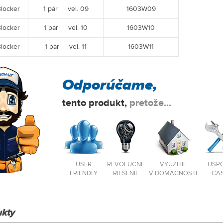
locker
1 pár vel. 09
1603W09
locker
1 pár vel. 10
1603W10
locker
1 pár vel. 11
1603W11
Odporúčame,
tento produkt,
pretože...
USER
REVOLUČNÉ
VYUŽITIE
ÚSP
FRIENDLY
RIEŠENIE
V DOMÁCNOSTI
ČA
kty