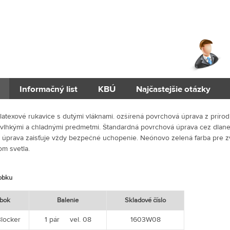
Informačný list
KBÚ
Najčastejšie otázky
atexové rukavice s dutými vláknami. ozšírená povrchová úprava z príro
s vlhkými a chladnými predmetmi. Štandardná povrchová úprava cez dlane
 úprava zaisťuje vždy bezpečné uchopenie. Neónovo zelená farba pre z
m svetla.
robku
bok
Balenie
Skladové číslo
locker
1 pár vel. 08
1603W08