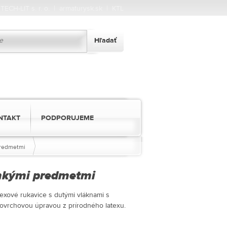
|
TECH-LIT s. r. o.
|
armaturysk.sk
|
KTL
NTAKT
PODPORUJEME
predmetmi
lhkými predmetmi
exové rukavice s dutými vláknami s
ovrchovou úpravou z prírodného latexu.