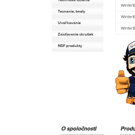
Technické čistenie
WinterB
Tesnenie, tmely
WinterB
Uvoľňovanie
WinterB
Zaisťovanie skrutiek
NSF produkty
O spoločnosti
Produ