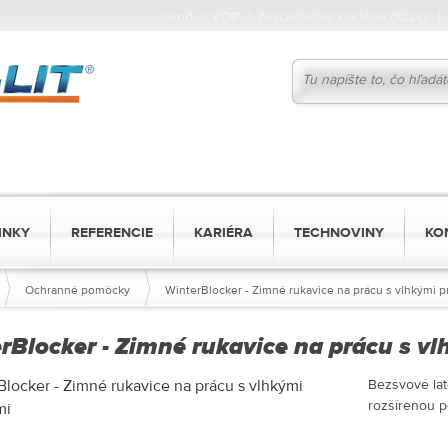
Úvod
|
VOP
|
Najčastejšie kladené otázky
INKY
REFERENCIE
KARIÉRA
TECHNOVINY
KO
Ochranné pomôcky
WinterBlocker - Zimné rukavice na prácu s vlhkými 
rBlocker - Zimné rukavice na prácu s v
Bezšvové lat
rozšírenou p