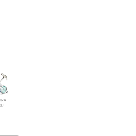
ORA
SU