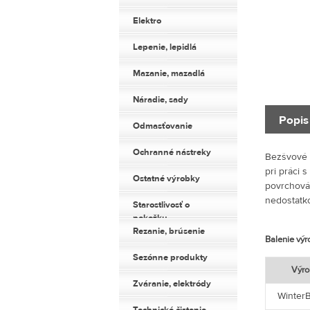
Elektro
Lepenie, lepidlá
Mazanie, mazadlá
Náradie, sady
Popis
Odmasťovanie
Ochranné nástreky
Bezšvové l
pri práci 
Ostatné výrobky
povrchová
nedostatko
Starostlivosť o
pokožku
Rezanie, brúsenie
Balenie vý
Sezónne produkty
Výro
Zváranie, elektródy
WinterB