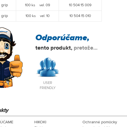
grip
100 ks vel. 09
10 504 15 009
grip
100 ks vel. 10
10 504 15 010
Odporúčame,
tento produkt,
pretože...
USER
FRIENDLY
kty
ÚČAME
HIKOKI
Ochranné pomôcky