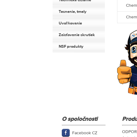
Technické čistenie
Chem 
Tesnenie, tmely
Chem 
Uvoľňovanie
Zaisťovanie skrutiek
NSF produkty
O spoločnosti
Produ
ODPOR
Facebook CZ