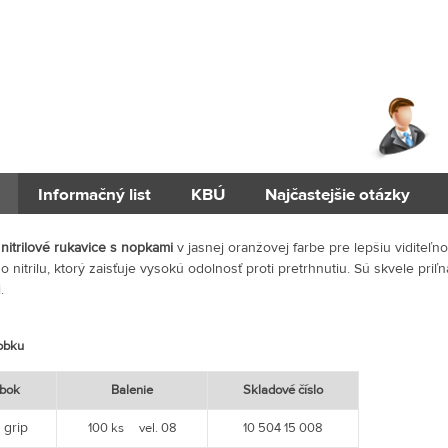
Informačný list
KBÚ
Najčastejšie otázky
itrilové rukavice s nopkami
v jasnej oranžovej farbe pre lepšiu viditeľ
ho nitrilu, ktorý zaisťuje vysokú odolnosť proti pretrhnutiu. Sú skvele pr
.
robku
bok
Balenie
Skladové číslo
grip
100 ks vel. 08
10 504 15 008