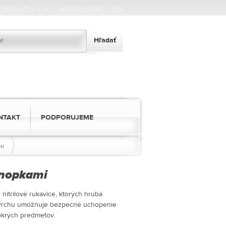
|
TECH-LIT s. r. o.
|
armaturysk.sk
|
KTL
NTAKT
PODPORUJEME
mi
s nopkami
nitrilové rukavice, ktorých hrubá
ovrchu umožňuje bezpečné uchopenie
okrých predmetov.