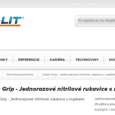
Úvod
|
VOP
|
Najčastejšie kladené otázky
INKY
REFERENCIE
KARIÉRA
TECHNOVINY
KO
Ochranné pomôcky
Chem Grip - Jednorazové nitrilové rukavice s nopka
Grip - Jednorazové nitrilové rukavice 
Jednorazové 
štruktúra p
suchých i m