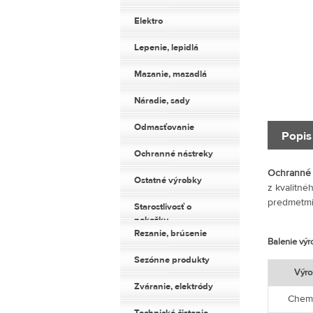
Elektro
Lepenie, lepidlá
Mazanie, mazadlá
Náradie, sady
Odmasťovanie
Popis
Ochranné nástreky
Ochranné n
Ostatné výrobky
z kvalitné
predmetmi
Starostlivosť o
pokožku
Rezanie, brúsenie
Balenie vý
Sezónne produkty
Výro
Zváranie, elektródy
Chem 