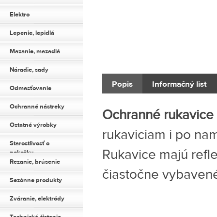
Elektro
Lepenie, lepidlá
Mazanie, mazadlá
Náradie, sady
Popis
Informačný list
Odmasťovanie
Ochranné nástreky
Ochranné rukavice
Ostatné výrobky
rukaviciam i po na
Starostlivosť o
Rukavice majú refl
pokožku
Rezanie, brúsenie
čiastočne vybavené 
Sezónne produkty
Zváranie, elektródy