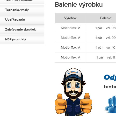
Technické čistenie
Balenie výrobku
Tesnenie, tmely
Výrobok
Balenie
Uvoľňovanie
MotionTex V
1 pár vel. 08
Zaisťovanie skrutiek
MotionTex V
1 pár vel. 09
NSF produkty
MotionTex V
1 pár vel. 10
MotionTex V
1 pár vel. 11
Od
tent