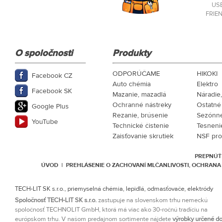
US
FRIE
O spoločnosti
Produkty
ODPORÚČAME
HIKOKI
Facebook CZ
Auto chémia
Elektro
Facebook SK
Mazanie, mazadlá
Náradie
Ochranné nástreky
Ostatné
Google Plus
Rezanie, brúsenie
Sezónne
YouTube
Technické čistenie
Tesneni
Zaisťovanie skrutiek
NSF pro
PREPNÚŤ
ÚVOD
|
PREHLÁSENIE O ZACHOVANÍ MLČANLIVOSTI, OCHRAN
TECH-LIT SK s.r.o., priemyselná chémia, lepidlá, odmasťovače, elektródy
Spoločnosť TECH-LIT SK s.r.o.
zastupuje na slovenskom trhu nemeckú
spoločnosť TECHNOLIT GmbH, ktorá má viac ako 30-ročnú tradíciu na
európskom trhu. V našom predajnom sortimente nájdete
výrobky určené d